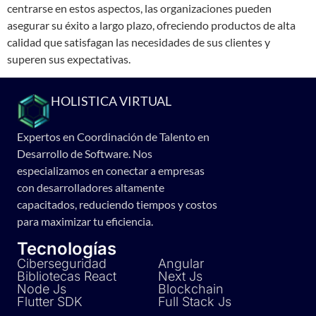
centrarse en estos aspectos, las organizaciones pueden
asegurar su éxito a largo plazo, ofreciendo productos de alta
calidad que satisfagan las necesidades de sus clientes y
superen sus expectativas.
HOLISTICA VIRTUAL
Expertos en Coordinación de Talento en
Desarrollo de Software. Nos
especializamos en conectar a empresas
con desarrolladores altamente
capacitados, reduciendo tiempos y costos
para maximizar tu eficiencia.
Tecnologías
Ciberseguridad
Angular
Bibliotecas React
Next Js
Node Js
Blockchain
Flutter SDK
Full Stack Js